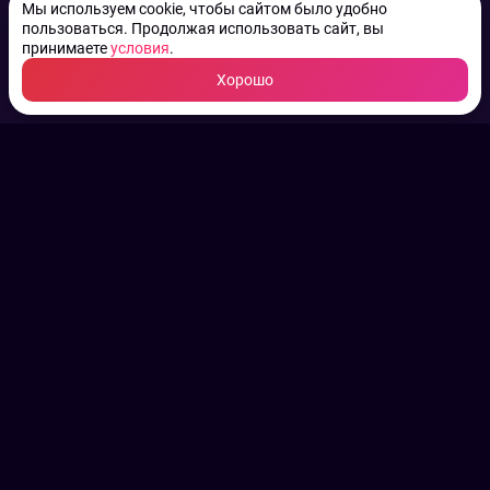
Мы используем cookie, чтобы сайтом было удобно
пользоваться. Продолжая использовать сайт, вы
принимаете
условия
.
Хорошо
ТВ КАНАЛЫ.
Все права на аудио, фото
и видео принадлежат их
законным владельцам.
Конфиденциальность
Пользовательское соглашение
Связаться с нами
Наша пресс служба
Контакты редакции
Авторы
Архив