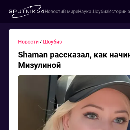
Новости
В мире
Наука
Шоубиз
Истории 
Новости
Шоубиз
/
Shaman рассказал, как начин
Мизулиной