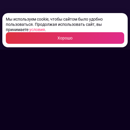
Мы используем cookie, чтобы сайтом было удобно
пользоваться. Продолжая использовать сайт, вы
принимаете
условия
.
Хорошо
ТВ КАНАЛЫ.
Все права на аудио, фото
и видео принадлежат их
законным владельцам.
Конфиденциальность
Пользовательское соглашение
Связаться с нами
Наша пресс служба
Контакты редакции
Авторы