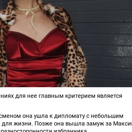
ениях для нее главным критерием является
есменом она ушла к дипломату с небольшим
 для жизни. Позже она вышла замуж за Макс
 разносторонности избранника.