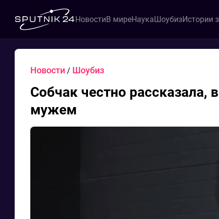
Новости
В мире
Наука
Шоубиз
Истории 
Новости
Шоубиз
/
Собчак честно рассказала, 
мужем