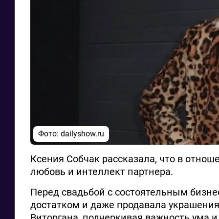
Фото: dailyshow.ru
Ксения Собчак рассказала, что в отнош
любовь и интеллект партнера.
Перед свадьбой с состоятельным бизн
достатком и даже продавала украшения
Виторгана, подчеркивая важность ума и