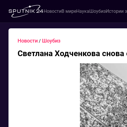
Новости
В мире
Наука
Шоубиз
Истории 
Новости
Шоубиз
/
Светлана Ходченкова снова 