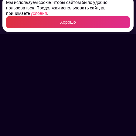
Мы используем cookie, чтобы сайтом было удобно
пользоваться. Продолжая использовать сайт, вы
принимаете
условия
.
Хорошо
ТВ КАНАЛЫ.
Все права на аудио, фото
и видео принадлежат их
законным владельцам.
Конфиденциальность
Пользовательское соглашение
Связаться с нами
Наша пресс служба
Контакты редакции
Авторы
Архив