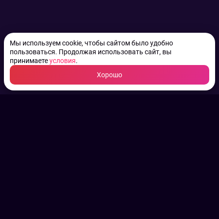
Мы используем cookie, чтобы сайтом было удобно
пользоваться. Продолжая использовать сайт, вы
принимаете
условия
.
Хорошо
ТВ КАНАЛЫ.
Все права на аудио, фото
и видео принадлежат их
законным владельцам.
Конфиденциальность
Пользовательское соглашение
Связаться с нами
Наша пресс служба
Контакты редакции