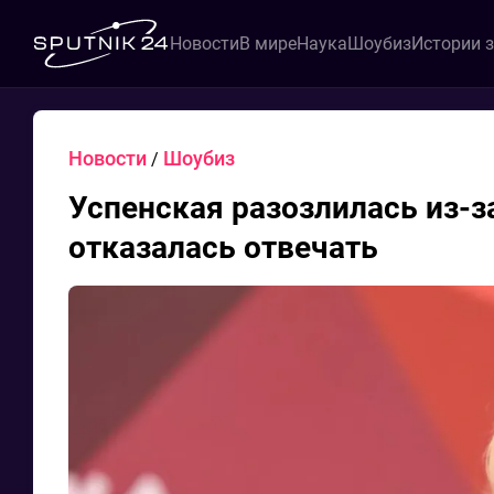
Новости
В мире
Наука
Шоубиз
Истории 
Новости
Шоубиз
/
Успенская разозлилась из-з
отказалась отвечать