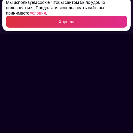
Мы используем cookie, чтобы сайтом было удобно
пользоваться. Продолжая использовать сайт, вы
принимаете
условия
.
Хорошо
ТВ КАНАЛЫ.
Все права на аудио, фото
и видео принадлежат их
законным владельцам.
Конфиденциальность
Пользовательское соглашение
Связаться с нами
Наша пресс служба
Контакты редакции
Авторы
Архив