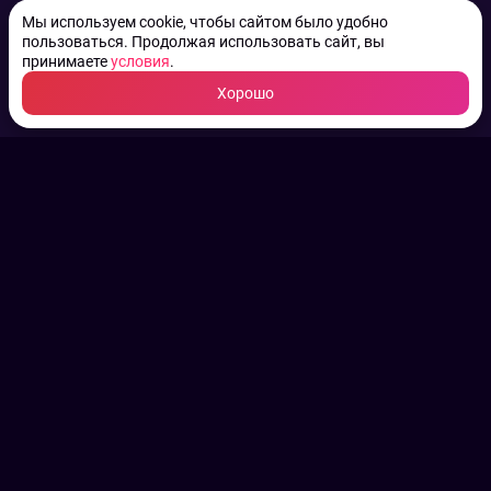
Мы используем cookie, чтобы сайтом было удобно
пользоваться. Продолжая использовать сайт, вы
принимаете
условия
.
Хорошо
ТВ КАНАЛЫ.
Все права на аудио, фото
и видео принадлежат их
законным владельцам.
Конфиденциальность
Пользовательское соглашение
Связаться с нами
Наша пресс служба
Контакты редакции
Авторы
Архив