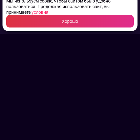
Мы используем cookie, чтобы сайтом было удобно
пользоваться. Продолжая использовать сайт, вы
принимаете
условия
.
Хорошо
ТВ КАНАЛЫ.
Все права на аудио, фото
и видео принадлежат их
законным владельцам.
Конфиденциальность
Пользовательское соглашение
Связаться с нами
Наша пресс служба
Контакты редакции
Авторы
Архив