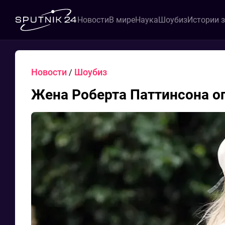
Новости
В мире
Наука
Шоубиз
Истории 
Новости
Шоубиз
/
Жена Роберта Паттинсона о