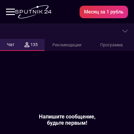
Месяц за 1 рубль
НТВ
-
Чат
135
Рекомендации
Программа
прямой
эфир
Напишите сообщение,
будьте первым!