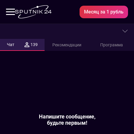
Месяц за 1 рубль
Охотник
и
Чат
139
Рекомендации
Программа
рыболов
HD
-
прямой
эфир
Напишите сообщение,
будьте первым!