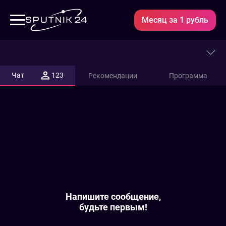
Месяц за 1 рубль
RTG
HD
Чат
123
Рекомендации
Программа
-
прямой
эфир
Напишите сообщение,
будьте первым!