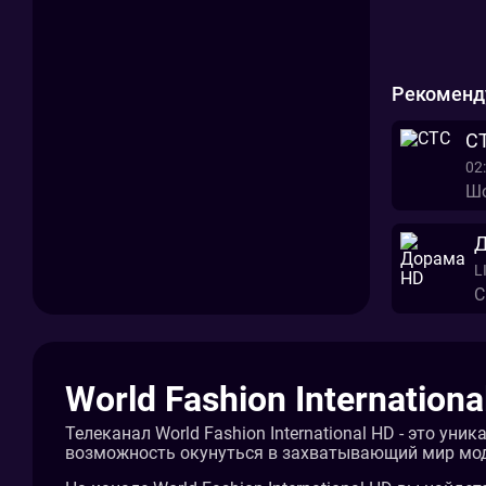
Рекоменд
С
02:
Шо
Д
L
С
World Fashion Internationa
Телеканал World Fashion International HD - это у
возможность окунуться в захватывающий мир мод