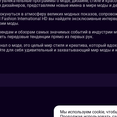
ете увлекательные программы о моде, дизайне, стиле и крас
и дизайнеров, представляем новые имена в мире моды и д
окунуться в атмосферу великих модных показов, сопров
d Fashion International HD вы найдете эксклюзивные инте
рии моды.
ндам и обзорам самых значимых событий в индустрии мо
еть передовые тенденции прямо из первых рук.
леканал о моде, это целый мир стиля и креатива, который вд
те для себя удивительный и захватывающий мир моды и крас
Мы используем cookie, чтоб
Продолжая использовать са