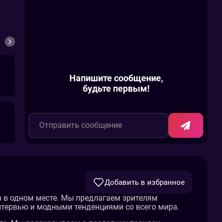
el HD
Luxury HD
04:00 - 04:30
Напишите сообщение,
Искусство макияжа (12+)
будьте первым!
Women`s Magazine HD
LIVE
Смотреть онлайн
Добавить в избранное
ив в одном месте. Мы предлагаем зрителям
тервью и модными тенденциями со всего мира.