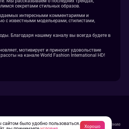
оте. Мы рассказываем о последних трендах,
елимся секретами стильных образов.
ождаемых интересными комментариями и
рвью с известными модельерами, стилистами,
ды. Благодаря нашему каналу вы всегда будете в
охновляет, мотивирует и приносит удовольствие
оты на канале World Fashion International HD!
Конфиденциальность
ы сайтом было удобно пользоваться.
Пользовательское соглашение
Хорошо
йт, вы принимаете
условия
.