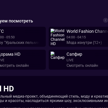
уем посмотреть
ТС
World Fashion Chann
00 - 05:50
04:00 - 04:15
у "Уральских пельменей" (12+)
Мода изнутри (12+)
орама HD
Сапфир
IVE
LIVE
мотреть онлайн
Смотреть онлайн
l HD
никальный медиа-проект, объединяющий стиль, моду и креат
ы и красоты, насладиться яркими шоу, эксклюзивными ин