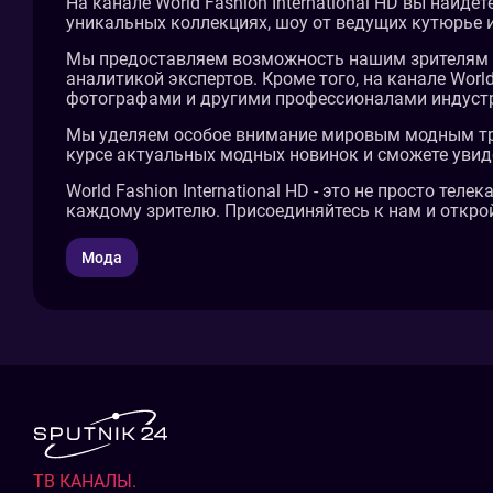
На канале World Fashion International HD вы найд
уникальных коллекциях, шоу от ведущих кутюрье 
Мы предоставляем возможность нашим зрителям 
аналитикой экспертов. Кроме того, на канале Worl
фотографами и другими профессионалами индуст
Мы уделяем особое внимание мировым модным тре
курсе актуальных модных новинок и сможете увид
World Fashion International HD - это не просто те
каждому зрителю. Присоединяйтесь к нам и открой
Мода
ТВ КАНАЛЫ.