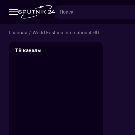
World
Главная
/
World Fashion International HD
Fashion
International
ТВ каналы
HD
-
прямой
эфир