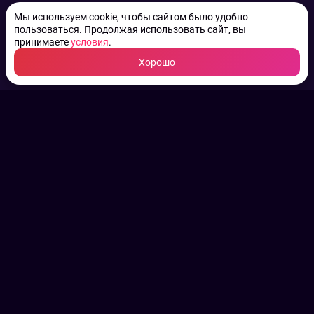
Мы используем cookie, чтобы сайтом было удобно
пользоваться. Продолжая использовать сайт, вы
принимаете
условия
.
Хорошо
ТВ КАНАЛЫ.
Все права на аудио, фото
и видео принадлежат их
законным владельцам.
Конфиденциальность
Пользовательское соглашение
Связаться с нами
Наша пресс служба
Контакты редакции
Авторы
Архив