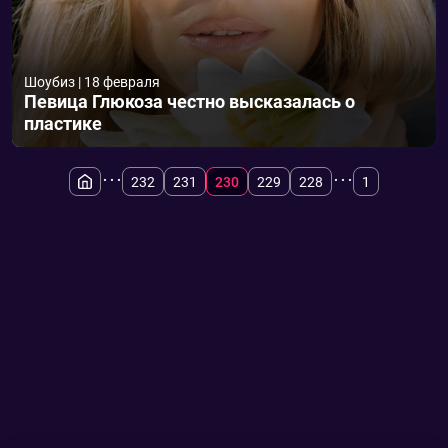
Шоубиз
|
18 февраля
Певица Глюкоза честно высказалась о
пластике
...
...
232
231
230
229
228
1