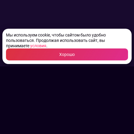
Мы используем cookie, чтобы сайтом было удобно
пользоваться. Продолжая использовать сайт, вы
принимаете
условия
.
Хорошо
ТВ КАНАЛЫ.
Все права на аудио, фото
и видео принадлежат их
законным владельцам.
Конфиденциальность
Пользовательское соглашение
Связаться с нами