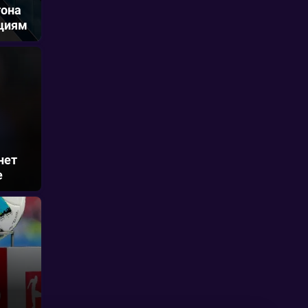
тона
ациям
нет
е