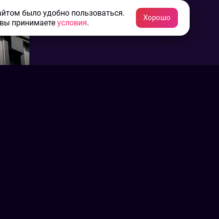
айтом было удобно пользоваться.
Хорошо
 вы принимаете
условия
.
тфеля
нием