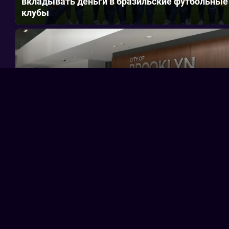
вкладывать деньги в бразильские футбольные
клубы
В мире
|
2 июня 2023 г.
В Бруклине состоялось официальное открытие
нового городского центра стоимостью $25 млн
В мире
|
2 июня 2023 г.
Цены на бензин и дизельное топливо в ОАЭ
выросли в июне 2023 года, ожидаются новые