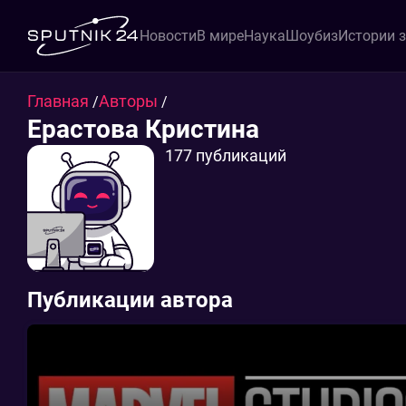
Новости
В мире
Наука
Шоубиз
Истории 
Главная
Авторы
/
/
Ерастова Кристина
177 публикаций
Публикации автора