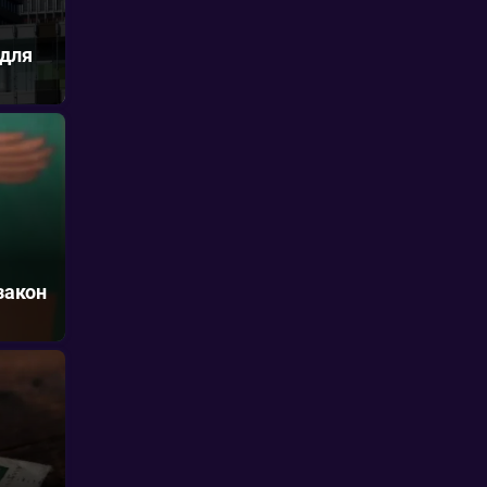
 для
закон