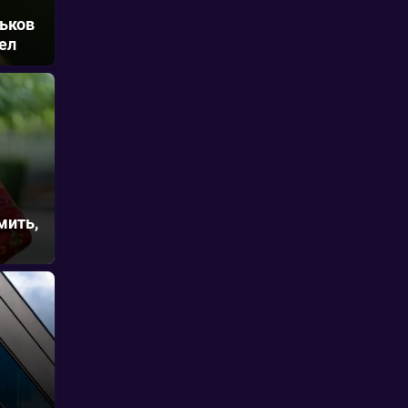
льков
ел
мить,