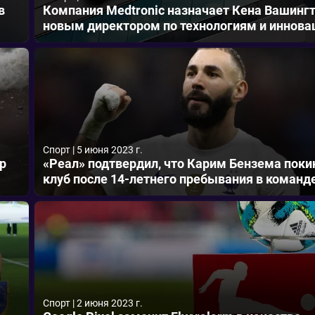
в
Компания Medtronic назначает Кена Вашинг
новым директором по технологиям и иннов
Спорт
|
5 июня 2023 г.
р
«Реал» подтвердил, что Карим Бензема поки
клуб после 14-летнего пребывания в команд
Спорт
|
2 июня 2023 г.