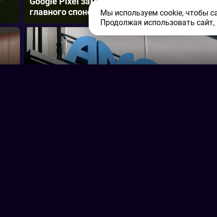
Google Pixel заменит Flyeralarm в качестве
главного спонсора женской Бундеслиги
Мы используем cookie, чтобы с
Продолжая использовать сайт,
Наука
|
2 июня 2023 г.
Amgen представит на ASCO 2023 новые
исследования в рамках онкологического пор
Наука
|
2 июня 2023 г.
Больницы Айдахо работают над возобновле