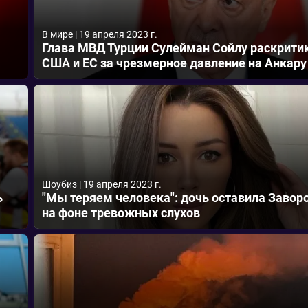
В мире
|
19 апреля 2023 г.
Глава МВД Турции Сулейман Сойлу раскрити
США и ЕС за чрезмерное давление на Анкару
Шоубиз
|
19 апреля 2023 г.
ь
"Мы теряем человека": дочь оставила Завор
на фоне тревожных слухов