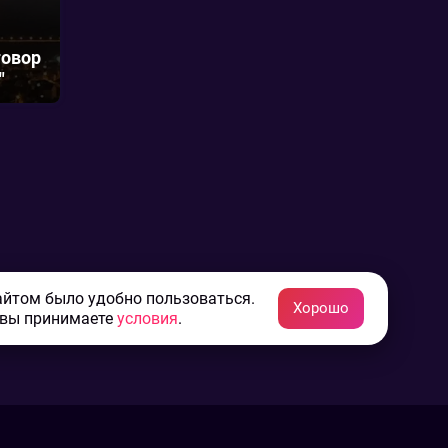
говор
"
айтом было удобно пользоваться.
Хорошо
 вы принимаете
условия
.