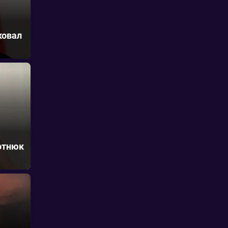
ковал
отнюк