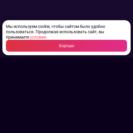
Мы используем cookie, чтобы сайтом было удобно
пользоваться. Продолжая использовать сайт, вы
принимаете
условия
.
Хорошо
ТВ КАНАЛЫ.
Все права на аудио, фото
и видео принадлежат их
законным владельцам.
Конфиденциальность
Пользовательское соглашение
Связаться с нами
Наша пресс служба
Контакты редакции